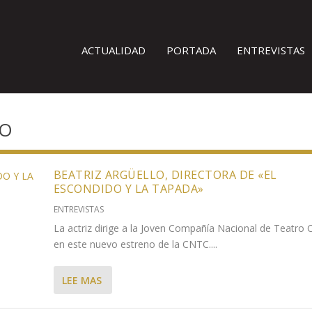
ACTUALIDAD
PORTADA
ENTREVISTAS
LO
BEATRIZ ARGÜELLO, DIRECTORA DE «EL
ESCONDIDO Y LA TAPADA»
ENTREVISTAS
La actriz dirige a la Joven Compañía Nacional de Teatro C
en este nuevo estreno de la CNTC....
LEE MAS