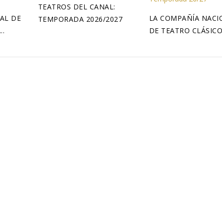
TEATROS DEL CANAL:
AL DE
LA COMPAÑÍA NACI
TEMPORADA 2026/2027
..
DE TEATRO CLÁSICO 
/27
esta en cómo el teatro nos ayuda a...