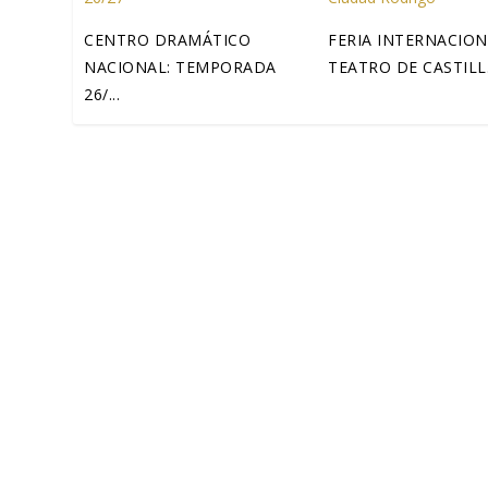
CENTRO DRAMÁTICO
FERIA INTERNACION
NACIONAL: TEMPORADA
TEATRO DE CASTILL.
26/...
CENTRO DRAMÁTICO NACIONAL: TEMPORADA 26
Bajo el lema «Desde el drama al futuro», con la mirada pu
LEE MAS