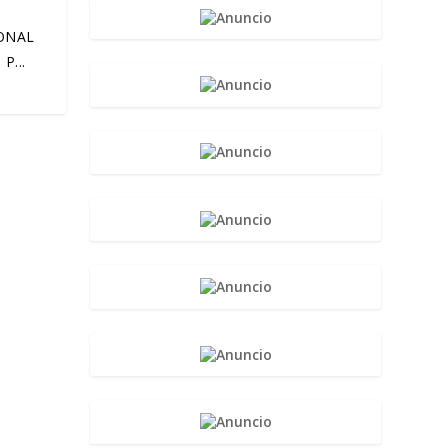
ONAL
P...