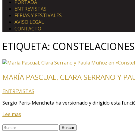
PORTADA
ENTREVISTAS
FERIAS Y FESTIVALES
AVISO LEGAL
CONTACTO
ETIQUETA:
CONSTELACIONES
MARÍA PASCUAL, CLARA SERRANO Y P
ENTREVISTAS
Sergio Peris-Mencheta ha versionado y dirigido esta función
Lee mas
Buscar: