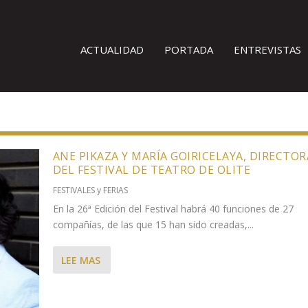
ACTUALIDAD
PORTADA
ENTREVISTAS
ANE PIKAZA Y MARÍA GOIRICELAYA, DIRECTOR
DEL FESTIVAL DE TEATRO DE OLITE
FESTIVALES y FERIAS
En la 26ª Edición del Festival habrá 40 funciones de 27
compañías, de las que 15 han sido creadas,...
LEE MAS