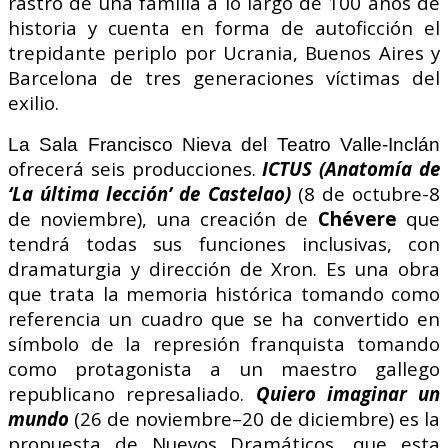
rastro de una familia a lo largo de 100 años de
historia y cuenta en forma de autoficción el
trepidante periplo por Ucrania, Buenos Aires y
Barcelona de tres generaciones víctimas del
exilio.
La Sala Francisco Nieva del Teatro Valle-Inclán
ofrecerá seis producciones.
ICTUS (Anatomía de
‘La última lección’ de Castelao)
(8 de octubre-8
de noviembre), una creación de
Chévere
que
tendrá todas sus funciones inclusivas, con
dramaturgia y dirección de Xron. Es una obra
que trata la memoria histórica tomando como
referencia un cuadro que se ha convertido en
símbolo de la represión franquista tomando
como protagonista a un maestro gallego
republicano represaliado.
Quiero imaginar un
mundo
(26 de noviembre–20 de diciembre) es la
propuesta de Nuevos Dramáticos, que esta