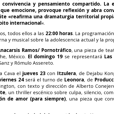
 convivencia y pensamiento compartido. La ed
que emocione, provoque reflexión y abra conve
lite «reafirma una dramaturgia territorial propi
bito internacional
«.
s, todos ellos a las
22:00 horas
. La programación 
erna y musical sobre la adolescencia actual y la p
nacarsis Ramos/ Pornotráfico
, una pieza de tea
che, México.
El domingo 19
se representará
Las
Sanz y Rómulo Assereto.
a Cava el
jueves 23
con
Itzulera
, de Dejabu Kon
viernes 24
será el turno de
Leonora
, de
Producc
ington, con texto y dirección de Alberto Conejer
cte
, un thriller escénico sobre culpa, silencio, c
ión de amor (para siempre)
, una pieza que conv