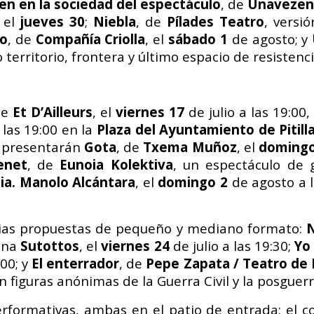
en en la sociedad del espectáculo
, de
Unavezen
, el
jueves 30
;
Niebla
, de
Pílades Teatro
, versi
o
, de
Compañía Criolla
, el
sábado 1
de
agosto; y
erritorio, frontera y último espacio de resistenci
de
Et D’Ailleurs
, el
viernes 17
de julio a las 19:0
 las 19:00 en la
Plaza del Ayuntamiento de Pitill
e presentarán
Gota
, de
Txema Muñoz
, el
doming
enet
, de
Eunoia Kolektiva
, un espectáculo de 
ia. Manolo Alcántara
, el
domingo 2
de agosto a 
ias propuestas de pequeño y mediano formato:
tina
Sutottos
, el
viernes 24
de julio a las 19:30;
Yo 
:00; y
El enterrador
, de
Pepe Zapata / Teatro de
 figuras anónimas de la Guerra Civil y la posguerr
rformativas, ambas en el patio de entrada: el c