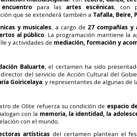
encuentro
para las
artes escénicas
, con 
ción que se extenderá también a
Tafalla, Beire, 
nicas y musicales
, a cargo de
27 compañías y a
ertos al público
. La programación mantiene la 
le y actividades de
mediación, formación y ac
ación Baluarte
, el certamen ha sido presenta
l director del servicio de Acción Cultural del Gob
ría Goiricelaya
; y representantes de algunas de 
eatro de Olite refuerza su condición de
espacio de
ialogan con la
memoria, la identidad, la adolesce
elación con el mundo.
ectoras artísticas
del certamen plantean el fe