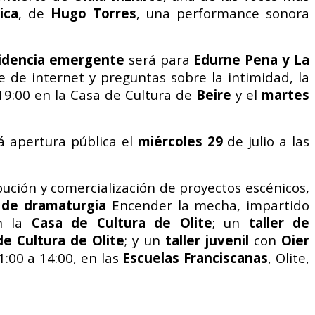
ica
, de
Hugo Torres
, una performance sonora
idencia emergente
será para
Edurne Pena y La
e de internet y preguntas sobre la intimidad, la
s 19:00 en la Casa de Cultura de
Beire
y el
martes
rá apertura pública el
miércoles 29
de julio a las
ibución y comercialización de proyectos escénicos,
r de dramaturgia
Encender la mecha, impartido
en la
Casa de Cultura de Olite
; un
taller de
de Cultura de Olite
; y un
taller
juvenil
con
Oier
1:00 a 14:00, en las
Escuelas Franciscanas
, Olite,