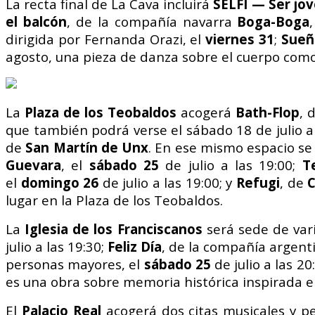
La recta final de La Cava incluirá
SELFI — Ser jov
el balcón
, de la compañía navarra
Boga-Boga
dirigida por Fernanda Orazi, el
viernes 31
;
Sueñ
agosto, una pieza de danza sobre el cuerpo como t
La
Plaza de los Teobaldos
acogerá
Bath-Flop
, 
que también podrá verse el sábado 18 de julio a
de
San Martín de Unx
. En ese mismo espacio s
Guevara
, el
sábado 25
de julio a las 19:00;
T
el
domingo 26
de julio a las 19:00; y
Refugi
, de
C
lugar en la Plaza de los Teobaldos.
La
Iglesia de los Franciscanos
será sede de var
julio a las 19:30;
Feliz Día
, de la compañía argen
personas mayores, el
sábado 25
de julio a las 20
es una obra sobre memoria histórica inspirada en
El
Palacio Real
acogerá dos citas musicales y pe