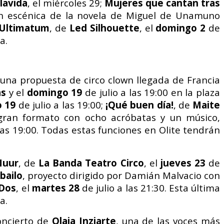
lavida
, el miércoles 29;
Mujeres que cantan tras
ón escénica de la novela de Miguel de Unamuno
Ultimatum
, de
Led Silhouette
, el
domingo 2
de
a.
0, una propuesta de circo clown llegada de Francia
as
y el
domingo 19
de julio a las 19:00 en la plaza
o 19
de julio a las 19:00;
¡Qué buen día!
, de
Maite
gran formato con ocho acróbatas y un músico,
las 19:00. Todas estas funciones en Olite tendrán
Nuur
, de
La Banda Teatro Circo
, el
jueves 23
de
bailo
, proyecto dirigido por Damián Malvacio con
 Dos
, el
martes 28
de julio a las 21:30. Esta última
a.
oncierto de
Olaia Inziarte
, una de las voces más