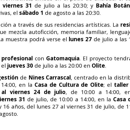
l
viernes 31
de julio a las 20:30; y
Bahía Botán
ivas, el
sábado 1
de agosto a las 20:30.
ción a través de sus residencias artísticas.
La
res
ue mezcla autoficción, memoria familiar, lenguaj
 La muestra podrá verse el
lunes 27
de julio a la
 profesional
con
Gatomaquia
. El proyecto tend
 el
jueves 30
de julio a las 20:00 en
Olite
.
gestión
de
Nines Carrascal
, centrado en la distr
 14:00, en la
Casa de Cultura de Olite
; el
talle
 al viernes 24 de julio
, de 10:00 a 14:00, 
viernes 31
de julio, de 10:00 a 14:00, en la
Casa 
16 años, del lunes 27 al viernes 31 de julio, de 1
agosto.