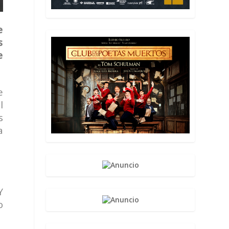
e
s
e
e
l
s
a
Y
o