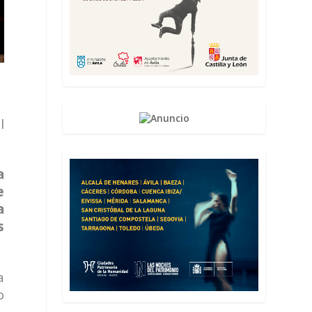
l
a
e
a
s
a
o