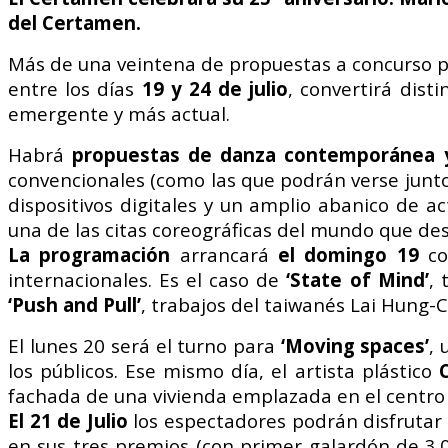
del Certamen.
Más de una veintena de propuestas a
concurso p
entre los días
19 y 24 de julio
, convertirá
disti
emergente y más
actual.
Habrá
propuestas de danza
contemporánea 
convencionales (como las que podrán
verse junt
dispositivos
digitales y un amplio abanico de
ac
una de las citas
coreográficas del mundo que de
La programación
arrancará
el domingo
19
co
internacionales.
Es el caso de
‘State of Mind’
, 
‘Push and Pull’
, trabajos del
taiwanés Lai Hung-
El lunes 20 será el turno para
‘Moving
spaces’
,
los
públicos. Ese mismo día, el artista
plástico
fachada
de una vivienda emplazada en el centr
El 21 de Julio
los espectadores podrán
disfrutar
en
sus tres premios (con primer galardón de
3.