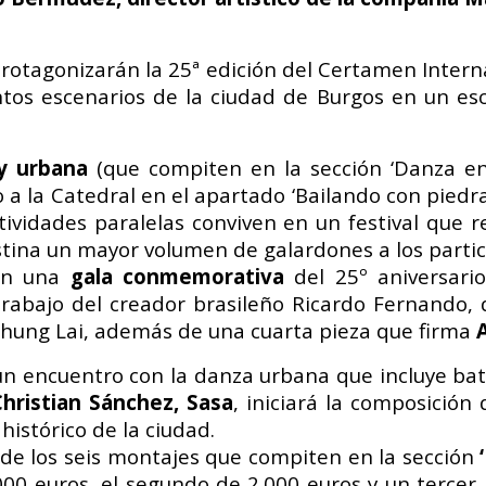
rotagonizarán la 25ª edición
del
Certamen
Intern
ntos escenarios de la ciudad de
Burgos en un es
y urbana
(que compiten
en la sección ‘Danza en
o a la Catedral en el apartado
‘Bailando con piedr
tividades paralelas conviven en un
festival que 
stina un
mayor volumen de galardones a los
parti
n una
gala conmemorativa
del 25º
aniversar
trabajo del
creador brasileño Ricardo Fernando,
Chung Lai, además
de una cuarta pieza que firma
 un encuentro con la danza
urbana que incluye bat
Christian Sánchez, Sasa
,
iniciará la composició
o
histórico de la ciudad.
 de los seis montajes que
compiten en la sección
000 euros, el segundo de 2.000 euros
y un tercer