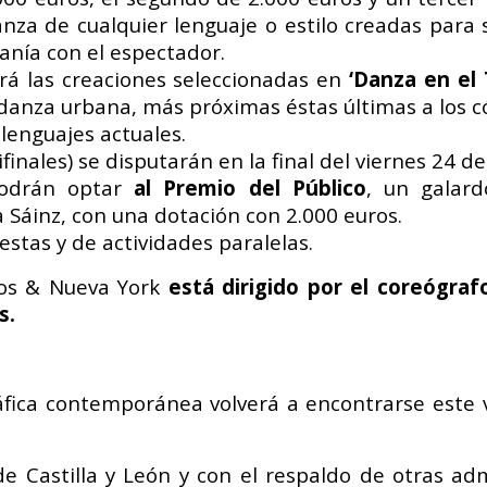
anza de
cualquier lenguaje o estilo creadas para
canía con el
espectador.
á las creaciones
seleccionadas en
‘Danza en el 
danza urbana, más
próximas éstas últimas a los 
 lenguajes actuales.
finales) se disputarán en la
final del viernes 24 de
podrán optar
al Premio del
Público
, un galar
a Sáinz,
con una dotación con 2.000 euros.
estas y de actividades
paralelas.
gos & Nueva York
está dirigido por el coreógra
s.
áfica contemporánea volverá a encontrarse este
 de Castilla y León y con el respaldo de otras ad