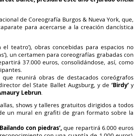
acional
de
Coreografía Burgos & Nueva York, que,
caparate para acercarse a
la creación dancística
 el teatro’), obras
concebidas
para
espacios
no
as’), un certamen para
coreografías grabadas con
repartirá 37.000 euros,
consolidándose, así, como
cipantes.
io que reunirá obras de
destacados coreógrafos
director del State Ballet Augsburg, y de
‘Birdy’
y
Amaury
Lebrun
.
allas, shows y
talleres gratuitos dirigidos a todos
n de un mural en
grafiti de gran formato sobre la
‘Bailando con
piedras’,
que repartirá 6.000 euros
 reconocimiento con una
cuantía de 1.000 euros).