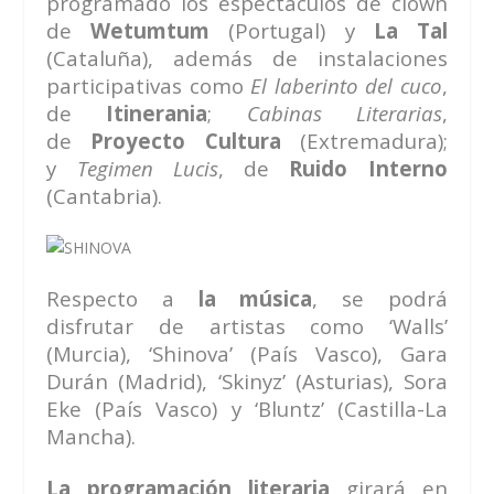
programado los espectáculos de clown
de
Wetumtum
(Portugal) y
La Tal
(Cataluña), además de instalaciones
participativas como
El laberinto del cuco
,
de
Itinerania
;
Cabinas Literarias
,
de
Proyecto Cultura
(Extremadura);
y
Tegimen Lucis
, de
Ruido Interno
(Cantabria).
Respecto a
la música
, se podrá
disfrutar de artistas como ‘Walls’
(Murcia), ‘Shinova’ (País Vasco), Gara
Durán (Madrid), ‘Skinyz’ (Asturias), Sora
Eke (País Vasco) y ‘Bluntz’ (Castilla-La
Mancha).
La programación literaria
girará en