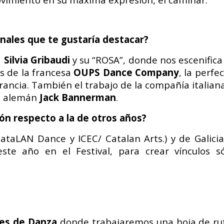
nales que te gustaría destacar?
a
Silvia Gribaudi
y su “ROSA”, donde nos escenifica l
as de la francesa
OUPS Dance Company
, la perf
rancia. También el trabajo de la compañía italia
fo alemán
Jack Bannerman
.
n respecto a la de otros años?
taLAN Dance y ICEC/ Catalan Arts.) y de Galicia 
ste año en el Festival, para crear vínculos só
les de Danza
donde trabajaremos una hoja de rut